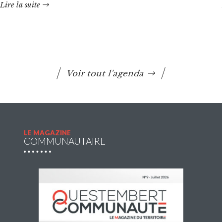
Lire la suite
décembre 2026, sont ouvertes à partir du 20 juillet 2026
Lire la suite
Voir tout l'agenda
LE MAGAZINE
COMMUNAUTAIRE
Navette estivale : une escapade à Damgan ou
à Rochefort-en-Terre pour 2€ l’A/R
Questembert Communauté propose une navette du jeudi