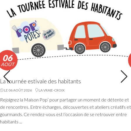
Lire la suite
06
AOÛT
La tournée estivale des habitants
LE 06 AOÛT 2026
LA VRAIE-CROIX
Accueils de loisirs : Ouverture des
Rejoignez la Maison Pop’ pour partager un moment de détente et
réservations des mercredis de septembre à
de rencontres. Entre échanges, découvertes et ateliers créatifs et
décembre 2026
gourmands. Ce rendez-vous est l’occasion de se retrouver entre
habitants ...
Les réservations des mercredis aux accueils de loisirs de
La Maison Pop’, pour la période de septembre à