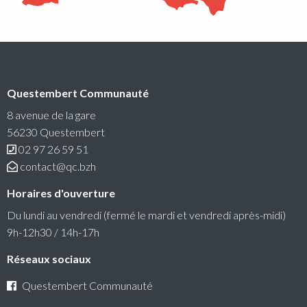
Conseil communautaire
Questembert Communauté
La prochaine séance du Conseil Communautaire se
tiendra le lundi 6 juillet 2026 à 18h30 au siège de
8 avenue de la gare
Questembert Communauté
56230 Questembert
02 97 26 59 51
Lire la suite
contact@qc.bzh
Horaires d'ouverture
Du lundi au vendredi (fermé le mardi et vendredi après-midi)
9h-12h30 / 14h-17h
Réseaux sociaux
Questembert Communauté