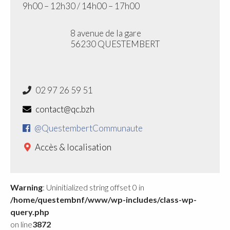
9h00 – 12h30 / 14h00 – 17h00
8 avenue de la gare
56230 QUESTEMBERT
02 97 26 59 51
contact@qc.bzh
@QuestembertCommunaute
Accès & localisation
Warning
: Uninitialized string offset 0 in
/home/questembnf/www/wp-includes/class-wp-
query.php
on line
3872