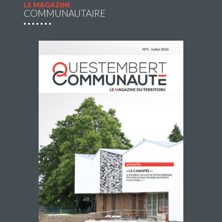
LE MAGAZINE
COMMUNAUTAIRE
Navette estivale : une escapade à Damgan ou
à Rochefort-en-Terre pour 2€ l’A/R
Questembert Communauté propose une navette du jeudi
2 juillet au jeudi 27 août 2026 afin de compléter l’offre de
transport en commun pour profiter de sorties et loisirs
pendant la […]
Lire la suite