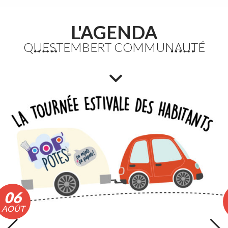
L'AGENDA
QUESTEMBERT COMMUNAUTÉ
Etang du Moulin Neuf : baignade interdite
La baignade est interdite ainsi que certaines activités
nautiques. La consommation de poissons pêchés est
également déconseillée.
Lire la suite
06
AOÛT