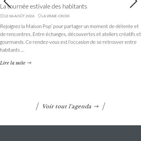
La tournée estivale des habitants
LE 06 AOÛT 2026
LA VRAIE-CROIX
Accueils de loisirs : Ouverture des
Rejoignez la Maison Pop’ pour partager un moment de détente et
réservations des mercredis de septembre à
de rencontres. Entre échanges, découvertes et ateliers créatifs et
décembre 2026
gourmands. Ce rendez-vous est l’occasion de se retrouver entre
habitants ...
Les réservations des mercredis aux accueils de loisirs de
La Maison Pop’, pour la période de septembre à
Lire la suite
décembre 2026, sont ouvertes à partir du 20 juillet 2026
Lire la suite
Voir tout l'agenda