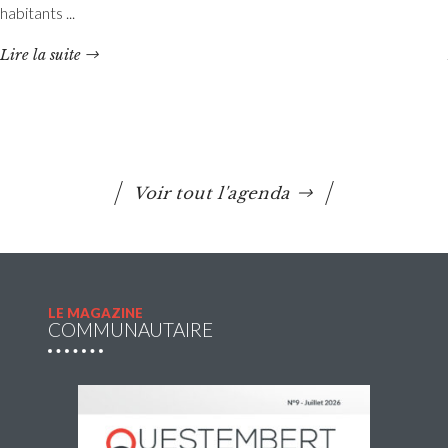
habitants ...
Les réservations des mercredis aux accueils de loisirs de
La Maison Pop’, pour la période de septembre à
Lire la suite
décembre 2026, sont ouvertes à partir du 20 juillet 2026
Lire la suite
Voir tout l'agenda
LE MAGAZINE
COMMUNAUTAIRE
Navette estivale : une escapade à Damgan ou
à Rochefort-en-Terre pour 2€ l’A/R