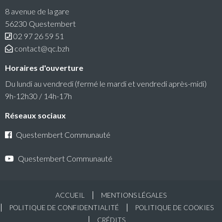
tiendra le lundi 6 juillet 2026 à 18h30 au siège de
8 avenue de la gare
Questembert Communauté
56230 Questembert
02 97 26 59 51
Lire la suite
contact@qc.bzh
Horaires d'ouverture
Du lundi au vendredi (fermé le mardi et vendredi après-midi)
9h-12h30 / 14h-17h
Réseaux sociaux
Questembert Communauté
Questembert Communauté
ACCUEIL
MENTIONS LÉGALES
Défi Zéro Déchet : un challenge collectif pour
POLITIQUE DE CONFIDENTIALITÉ
POLITIQUE DE COOKIES
réduire nos déchets
CRÉDITS