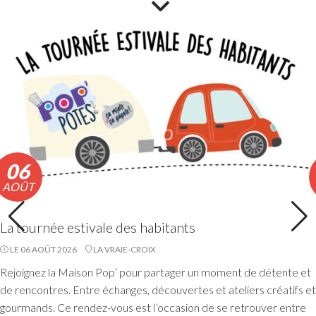
nautiques. La consommation de poissons pêchés est
également déconseillée.
Lire la suite
06
AOÛT
La tournée estivale des habitants
LE 06 AOÛT 2026
LA VRAIE-CROIX
Accueils de loisirs : Ouverture des
Rejoignez la Maison Pop’ pour partager un moment de détente et
réservations des mercredis de septembre à
de rencontres. Entre échanges, découvertes et ateliers créatifs et
décembre 2026
gourmands. Ce rendez-vous est l’occasion de se retrouver entre