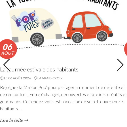
06
AOÛT
La tournée estivale des habitants
LE 06 AOÛT 2026
LA VRAIE-CROIX
Accueils de loisirs : Ouverture des
Rejoignez la Maison Pop’ pour partager un moment de détente et
réservations des mercredis de septembre à
de rencontres. Entre échanges, découvertes et ateliers créatifs et
décembre 2026
gourmands. Ce rendez-vous est l’occasion de se retrouver entre
habitants ...
Les réservations des mercredis aux accueils de loisirs de
La Maison Pop’, pour la période de septembre à
Lire la suite
décembre 2026, sont ouvertes à partir du 20 juillet 2026