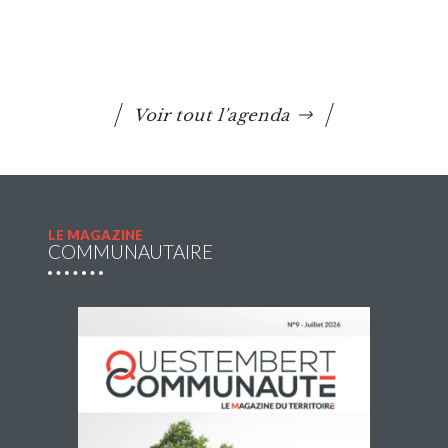
Lire la suite
Voir tout l'agenda
LE MAGAZINE
COMMUNAUTAIRE
Navette estivale : une escapade à Damgan ou
à Rochefort-en-Terre pour 2€ l’A/R
Questembert Communauté propose une navette du jeudi
2 juillet au jeudi 27 août 2026 afin de compléter l’offre de
transport en commun pour profiter de sorties et loisirs