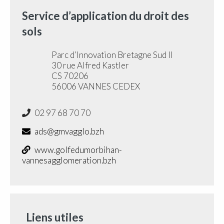
Service d’application du droit des
sols
Parc d’Innovation Bretagne Sud II
30 rue Alfred Kastler
CS 70206
56006 VANNES CEDEX
02 97 68 70 70
ads@gmvagglo.bzh
www.golfedumorbihan-
vannesagglomeration.bzh
Liens utiles