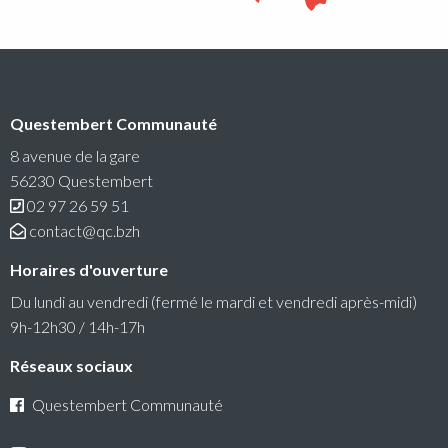
Conseil communautaire
Questembert Communauté
La prochaine séance du Conseil Communautaire se
tiendra le lundi 6 juillet 2026 à 18h30 au siège de
8 avenue de la gare
Questembert Communauté
56230 Questembert
02 97 26 59 51
Lire la suite
contact@qc.bzh
Horaires d'ouverture
Du lundi au vendredi (fermé le mardi et vendredi après-midi)
9h-12h30 / 14h-17h
Réseaux sociaux
Questembert Communauté