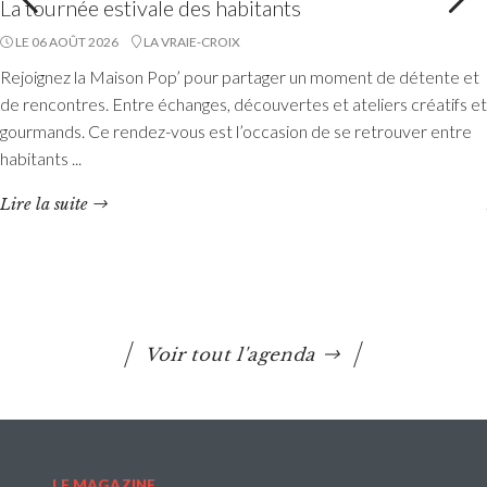
La tournée estivale des habitants
LE 06 AOÛT 2026
LA VRAIE-CROIX
Accueils de loisirs : Ouverture des
Rejoignez la Maison Pop’ pour partager un moment de détente et
réservations des mercredis de septembre à
de rencontres. Entre échanges, découvertes et ateliers créatifs et
décembre 2026
gourmands. Ce rendez-vous est l’occasion de se retrouver entre
habitants ...
Les réservations des mercredis aux accueils de loisirs de
La Maison Pop’, pour la période de septembre à
Lire la suite
décembre 2026, sont ouvertes à partir du 20 juillet 2026
Lire la suite
Voir tout l'agenda
LE MAGAZINE