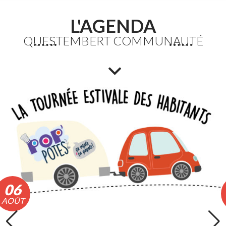
L'AGENDA
QUESTEMBERT COMMUNAUTÉ
Etang du Moulin Neuf : baignade interdite
La baignade est interdite ainsi que certaines activités
nautiques. La consommation de poissons pêchés est
également déconseillée.
Lire la suite
06
AOÛT