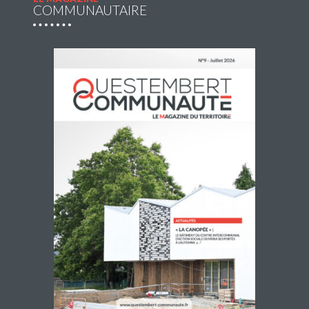
COMMUNAUTAIRE
Navette estivale : une escapade à Damgan ou
à Rochefort-en-Terre pour 2€ l’A/R
Questembert Communauté propose une navette du jeudi
2 juillet au jeudi 27 août 2026 afin de compléter l’offre de
transport en commun pour profiter de sorties et loisirs
pendant la […]
Lire la suite