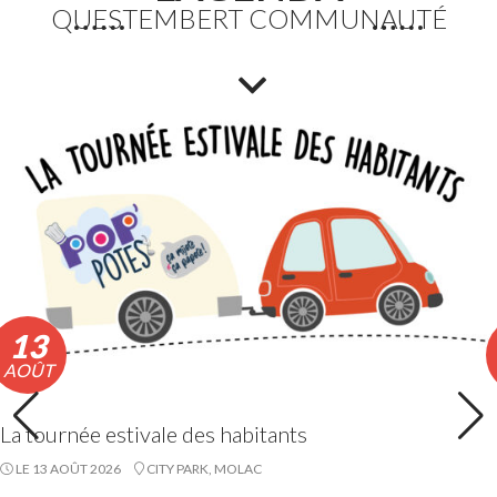
QUESTEMBERT COMMUNAUTÉ
Fortes chaleurs : Adaptation des horaires des
déchèteries
En raison de l’épisode de fortes chaleurs, les horaires
exceptionnels d’ouverture des déchèteries seront
appliqués du lundi 10 au vendredi 14 août 2026 inclus.
Lire la suite
13
AOÛT
La tournée estivale des habitants
LE 13 AOÛT 2026
CITY PARK, MOLAC