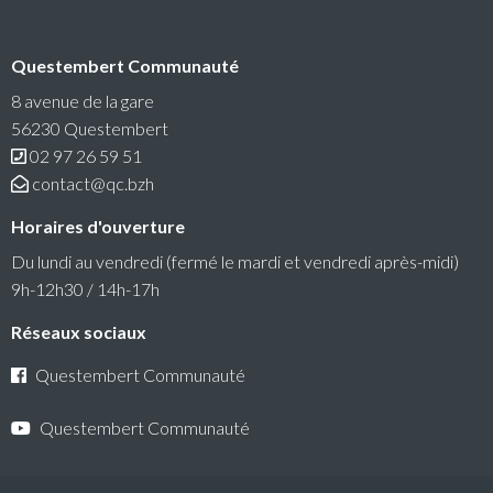
Questembert Communauté
RéColTE : Appel à projets citoyen pour les
transitions et l’environnement
8 avenue de la gare
56230 Questembert
Questembert Communauté lance un 3e appel à projets
02 97 26 59 51
auquel peuvent candidater les associations du territoire.
contact@qc.bzh
Lire la suite
Horaires d'ouverture
Du lundi au vendredi (fermé le mardi et vendredi après-midi)
9h-12h30 / 14h-17h
Réseaux sociaux
Questembert Communauté
Questembert Communauté