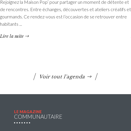
Rejoignez la Maison Pop’ pour partager un moment de détente et
Etang du Moulin Neuf : baignade interdite
de rencontres. Entre échanges, découvertes et ateliers créatifs et
La baignade est interdite ainsi que certaines activités
gourmands. Ce rendez-vous est l’occasion de se retrouver entre
nautiques. La consommation de poissons pêchés est
habitants ...
également déconseillée.
Lire la suite
Lire la suite
Voir tout l'agenda
LE MAGAZINE
COMMUNAUTAIRE