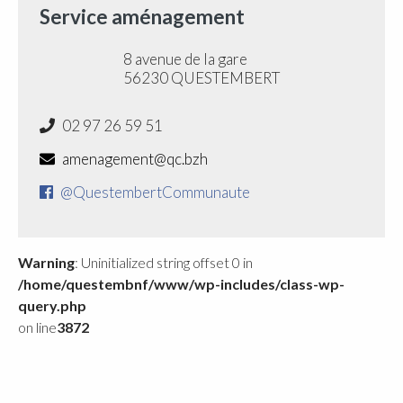
Service aménagement
8 avenue de la gare
56230 QUESTEMBERT
02 97 26 59 51
amenagement@qc.bzh
@QuestembertCommunaute
Warning
: Uninitialized string offset 0 in
/home/questembnf/www/wp-includes/class-wp-
query.php
on line
3872