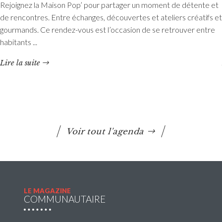
Rejoignez la Maison Pop’ pour partager un moment de détente et
Etang du Moulin Neuf : baignade interdite
de rencontres. Entre échanges, découvertes et ateliers créatifs et
La baignade est interdite ainsi que certaines activités
gourmands. Ce rendez-vous est l’occasion de se retrouver entre
nautiques. La consommation de poissons pêchés est
habitants ...
également déconseillée.
Lire la suite
Lire la suite
Voir tout l'agenda
LE MAGAZINE
COMMUNAUTAIRE