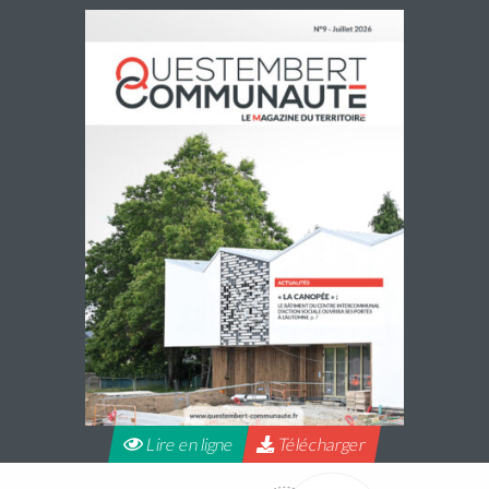
Accueils de loisirs : Ouverture des
réservations des mercredis de septembre à
décembre 2026
Les réservations des mercredis aux accueils de loisirs de
La Maison Pop’, pour la période de septembre à
décembre 2026, sont ouvertes à partir du 20 juillet 2026
Lire la suite
Lire en ligne
Télécharger