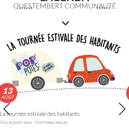
QUESTEMBERT COMMUNAUTÉ
Fortes chaleurs : Adaptation des horaires des
déchèteries
En raison de l’épisode de fortes chaleurs, les horaires
exceptionnels d’ouverture des déchèteries seront
appliqués du lundi 10 au vendredi 14 août 2026 inclus.
Lire la suite
13
AOÛT
La tournée estivale des habitants
LE 13 AOÛT 2026
CITY PARK, MOLAC