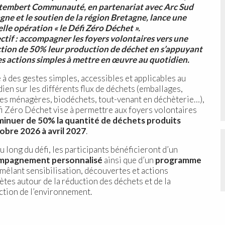
embert Communauté, en partenariat avec Arc Sud
gne et le soutien de la région Bretagne, lance une
lle opération « le Défi Zéro Déchet ».
ectif : accompagner les foyers volontaires vers une
tion de 50% leur production de déchet en s’appuyant
es actions simples à mettre en œuvre au quotidien.
 à des gestes simples, accessibles et applicables au
ien sur les différents flux de déchets (emballages,
es ménagères, biodéchets, tout-venant en déchèterie…),
fi Zéro Déchet vise à permettre aux foyers volontaires
minuer de 50% la quantité de déchets produits
obre 2026 à avril 2027
.
u long du défi, les participants bénéficieront d’un
mpagnement personnalisé
ainsi que d’un
programme
mêlant sensibilisation, découvertes et actions
ètes autour de la réduction des déchets et de la
ction de l’environnement.