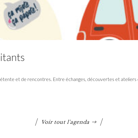
itants
tente et de rencontres. Entre échanges, découvertes et ateliers 
RéColTE : Appel à projets
citoyen pour les transitions
et l’environnement
Voir tout l'agenda
Questembert Communauté lance un 3e appel à
projets auquel peuvent candidater les