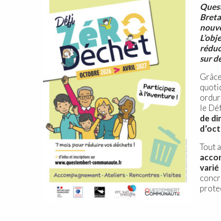
Quest
Breta
nouve
L’obj
réduc
sur d
Grâce
quotid
ordur
le Dé
de di
d’oct
Tout a
acco
varié
concr
prote