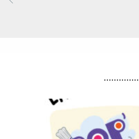
Fortes chaleurs : Adaptation
des horaires des déchèteries
En raison de l’épisode de fortes chaleurs, les
horaires exceptionnels d’ouverture des
déchèteries seront appliqués du lundi 10 au
vendredi 14 août 2026 inclus.
Lire la suite