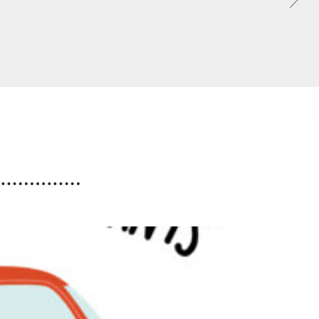
Accueils de loisirs :
Ouverture des réservations
des mercredis de septembre
à décembre 2026
Les réservations des mercredis aux accueils de
loisirs de La Maison Pop’, pour la période de
septembre à décembre 2026, sont ouvertes à
partir du 20 juillet 2026