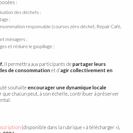
oposées :
orisation des déchets ;
tage ;
consommation responsable (courses zéro déchet, Repair Café,
 et ménagers ;
es et réduire le gaspillage ;
f.
Il permettra aux participants de
partager leurs
udes de consommation
et d’
agir collectivement en
auté souhaite
encourager une dynamique locale
 que chacun peut, à son échelle, contribuer à préserver
ntal.
nscription
(disponible dans la rubrique « à télécharger »),