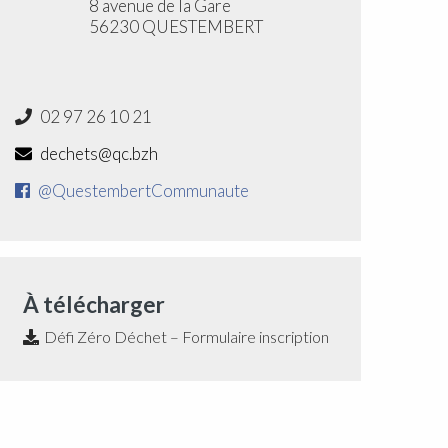
8 avenue de la Gare
56230 QUESTEMBERT
02 97 26 10 21
dechets@qc.bzh
@QuestembertCommunaute
À télécharger
Défi Zéro Déchet – Formulaire inscription