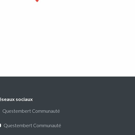
éseaux sociaux
Questembert Communauté
Questembert Communauté