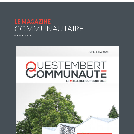
du jeudi 2 juillet au jeudi 27 août 2026 afin de
compléter l’offre de transport en commun pour
profiter de sorties et loisirs pendant la […]
LE MAGAZINE
COMMUNAUTAIRE
Lire la suite