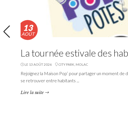
13
AOÛT
La tournée estivale des hab
LE 13 AOÛT 2026
CITY PARK, MOLAC
Rejoignez la Maison Pop’ pour partager un moment de dé
se retrouver entre habitants ...
Navette estivale : une
Lire la suite
escapade à Damgan ou à
Rochefort-en-Terre pour 2€
l’A/R
Questembert Communauté propose une navette