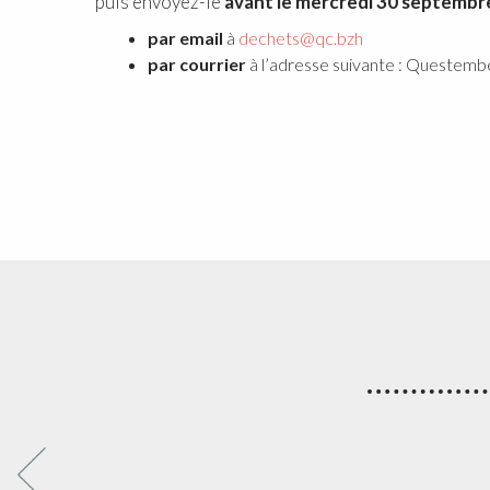
puis envoyez-le
avant le mercredi 30 septembr
par email
à
dechets@qc.bzh
par courrier
à l’adresse suivante : Questem