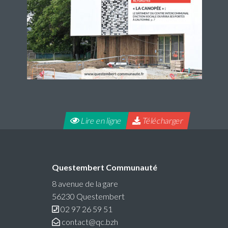
Lire en ligne
Télécharger
Questembert Communauté
8 avenue de la gare
56230 Questembert
02 97 26 59 51
contact@qc.bzh