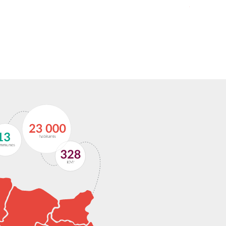
Lire la sui
Défi Zéro Déchet : un
challenge collectif pour
réduire nos déchets
Dans le cadre de sa politique de réduction des
déchets, Questembert Communauté, en
partenariat avec Arc Sud Bretagne et le soutien
de la région Bretagne, lance une nouvelle
opération […]
Lire la suite