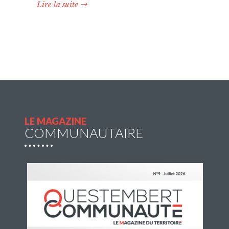
Lire la suite
RéColTE : Appel à projets
citoyen pour les transitions
et l’environnement
Questembert Communauté lance un 3e appel à
projets auquel peuvent candidater les
associations du territoire.
Lire la suite
LE MAGAZINE
COMMUNAUTAIRE