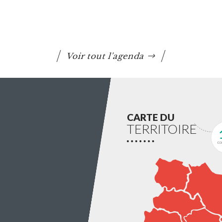
Conseil communautaire
La prochaine séance du Conseil Communautaire
se tiendra le lundi 6 juillet 2026 à 18h30 au siège
de Questembert Communauté
Voir tout l'agenda
Lire la suite
CARTE DU
TERRITOIRE