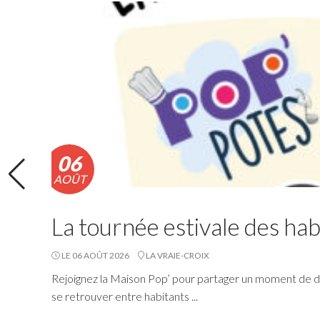
activités nautiques. La consommation de poissons
pêchés est également déconseillée.
Lire la suite
06
AOÛT
La tournée estivale des hab
LE 06 AOÛT 2026
LA VRAIE-CROIX
Rejoignez la Maison Pop’ pour partager un moment de dé
se retrouver entre habitants ...