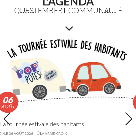
L'AGENDA
QUESTEMBERT COMMUNAUTÉ
Etang du Moulin Neuf : baignade interdite
La baignade est interdite ainsi que certaines activités
nautiques. La consommation de poissons pêchés est
également déconseillée.
Lire la suite
06
AOÛT
La tournée estivale des habitants
LE 06 AOÛT 2026
LA VRAIE-CROIX