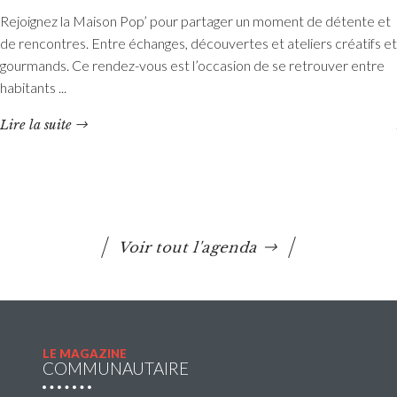
Accueils de loisirs : Ouverture des
Rejoignez la Maison Pop’ pour partager un moment de détente et
réservations des mercredis de septembre à
de rencontres. Entre échanges, découvertes et ateliers créatifs et
décembre 2026
gourmands. Ce rendez-vous est l’occasion de se retrouver entre
habitants ...
Les réservations des mercredis aux accueils de loisirs de
La Maison Pop’, pour la période de septembre à
Lire la suite
décembre 2026, sont ouvertes à partir du 20 juillet 2026
Lire la suite
Voir tout l'agenda
LE MAGAZINE
COMMUNAUTAIRE