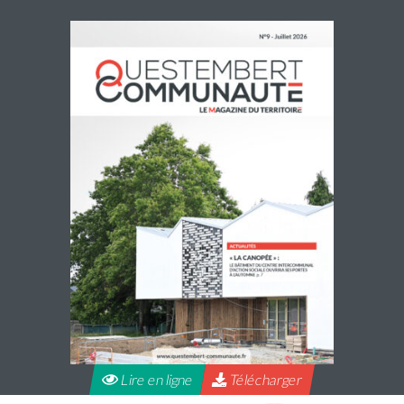
Navette estivale : une escapade à Damgan ou
à Rochefort-en-Terre pour 2€ l’A/R
Questembert Communauté propose une navette du jeudi
2 juillet au jeudi 27 août 2026 afin de compléter l’offre de
transport en commun pour profiter de sorties et loisirs
pendant la […]
Lire la suite
Lire en ligne
Télécharger