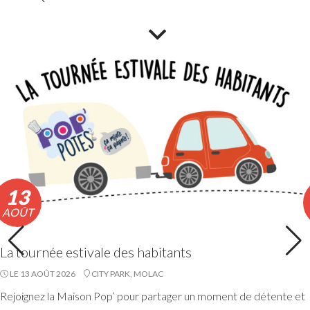
déchèteries
En raison de l’épisode de fortes chaleurs, les horaires
exceptionnels d’ouverture des déchèteries seront
appliqués du lundi 10 au vendredi 14 août 2026 inclus.
Lire la suite
13
AOÛT
La tournée estivale des habitants
LE 13 AOÛT 2026
CITY PARK, MOLAC
Rejoignez la Maison Pop’ pour partager un moment de détente et