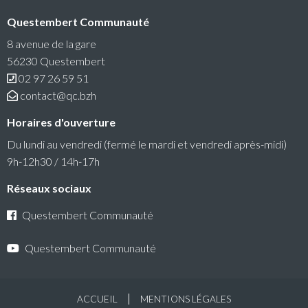
Questembert Communauté
RéColTE : Appel à projets citoyen pour les
transitions et l’environnement
8 avenue de la gare
56230 Questembert
Questembert Communauté lance un 3e appel à projets
02 97 26 59 51
auquel peuvent candidater les associations du territoire.
contact@qc.bzh
Lire la suite
Horaires d'ouverture
Du lundi au vendredi (fermé le mardi et vendredi après-midi)
9h-12h30 / 14h-17h
Réseaux sociaux
Questembert Communauté
Questembert Communauté
ACCUEIL
MENTIONS LÉGALES