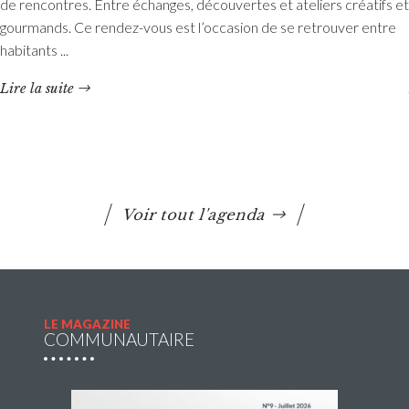
Etang du Moulin Neuf : baignade interdite
de rencontres. Entre échanges, découvertes et ateliers créatifs et
La baignade est interdite ainsi que certaines activités
gourmands. Ce rendez-vous est l’occasion de se retrouver entre
nautiques. La consommation de poissons pêchés est
habitants ...
également déconseillée.
Lire la suite
Lire la suite
Voir tout l'agenda
LE MAGAZINE
COMMUNAUTAIRE
Accueils de loisirs : Ouverture des