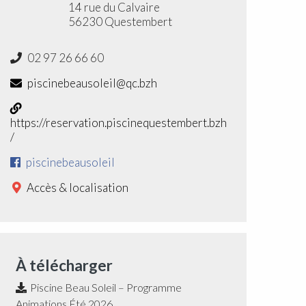
14 rue du Calvaire
56230 Questembert
02 97 26 66 60
piscinebeausoleil@qc.bzh
https://reservation.piscinequestembert.bzh
/
piscinebeausoleil
Accès & localisation
À télécharger
Piscine Beau Soleil – Programme
Animations Été 2026