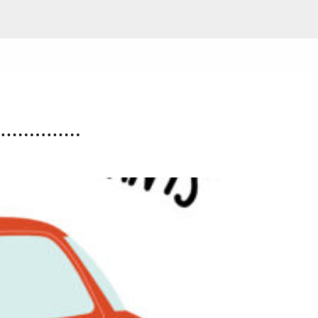
Navette estivale : une
escapade à Damgan ou à
Rochefort-en-Terre pour 2€
l’A/R
Questembert Communauté propose une navette
du jeudi 2 juillet au jeudi 27 août 2026 afin de
compléter l’offre de transport en commun pour
profiter de sorties et loisirs pendant la […]
Lire la suite