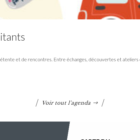
itants
tente et de rencontres. Entre échanges, découvertes et ateliers 
Conseil communautaire
La prochaine séance du Conseil Communautaire
se tiendra le lundi 6 juillet 2026 à 18h30 au siège
de Questembert Communauté
Voir tout l'agenda
Lire la suite