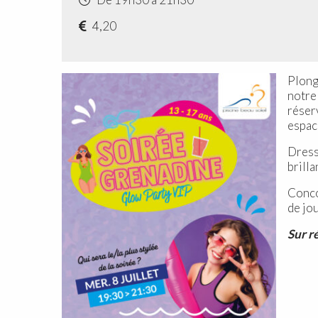
4,20
Plong
notre
réser
espac
Dress
brilla
Concou
de jou
Sur r