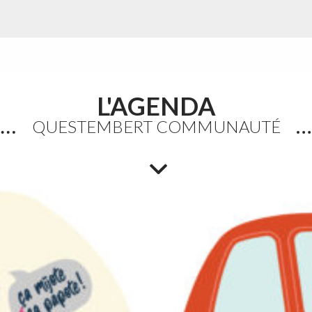
L'AGENDA
Accueils de loisirs :
QUESTEMBERT COMMUNAUTÉ
Ouverture des réservations
des mercredis de septembre
à décembre 2026
Les réservations des mercredis aux accueils de
loisirs de La Maison Pop’, pour la période de
septembre à décembre 2026, sont ouvertes à
partir du 20 juillet 2026
Lire la suite