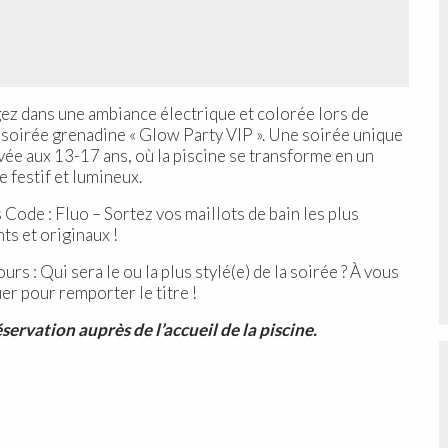
ez dans une ambiance électrique et colorée lors de
 soirée grenadine « Glow Party VIP ». Une soirée unique
vée aux 13-17 ans, où la piscine se transforme en un
e festif et lumineux.
 Code : Fluo – Sortez vos maillots de bain les plus
nts et originaux !
rs : Qui sera le ou la plus stylé(e) de la soirée ? À vous
er pour remporter le titre !
éservation auprès de l’accueil de la piscine.