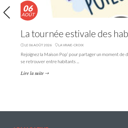
06
AOÛT
La tournée estivale des hab
LE 06 AOÛT 2026
LA VRAIE-CROIX
Rejoignez la Maison Pop’ pour partager un moment de dé
se retrouver entre habitants ...
RéColTE : Appel à projets
Lire la suite
citoyen pour les transitions
et l’environnement
Questembert Communauté lance un 3e appel à
projets auquel peuvent candidater les
associations du territoire.
Lire la suite