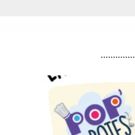
Etang du Moulin Neuf :
baignade interdite
La baignade est interdite ainsi que certaines
activités nautiques. La consommation de poissons
pêchés est également déconseillée.
Lire la suite