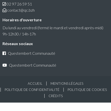
02 97 26 59 51
auquel peuvent candidater les associations du territoire.
contact@qc.bzh
Lire la suite
Horaires d'ouverture
Du lundi au vendredi (fermé le mardi et vendredi après-midi)
9h-12h30 / 14h-17h
Réseaux sociaux
Questembert Communauté
Questembert Communauté
ACCUEIL
MENTIONS LÉGALES
POLITIQUE DE CONFIDENTIALITÉ
POLITIQUE DE COOKIES
Conseil communautaire
CRÉDITS
La prochaine séance du Conseil Communautaire se
tiendra le lundi 6 juillet 2026 à 18h30 au siège de
Questembert Communauté