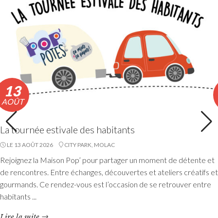
Lire la suite
13
AOÛT
La tournée estivale des habitants
LE 13 AOÛT 2026
CITY PARK, MOLAC
Rejoignez la Maison Pop’ pour partager un moment de détente et
Etang du Moulin Neuf : baignade interdite
de rencontres. Entre échanges, découvertes et ateliers créatifs et
La baignade est interdite ainsi que certaines activités
gourmands. Ce rendez-vous est l’occasion de se retrouver entre
nautiques. La consommation de poissons pêchés est
habitants ...
également déconseillée.
Lire la suite