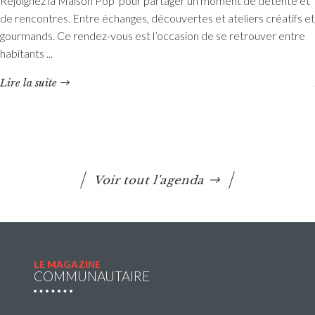
Rejoignez la Maison Pop’ pour partager un moment de détente et
Etang du Moulin Neuf : baignade interdite
de rencontres. Entre échanges, découvertes et ateliers créatifs et
La baignade est interdite ainsi que certaines activités
gourmands. Ce rendez-vous est l’occasion de se retrouver entre
nautiques. La consommation de poissons pêchés est
habitants ...
également déconseillée.
Lire la suite
Lire la suite
Voir tout l'agenda
LE MAGAZINE
COMMUNAUTAIRE