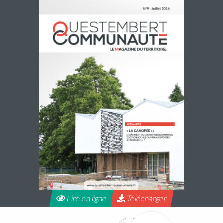
Accueils de loisirs : Ouverture des
réservations des mercredis de septembre à
décembre 2026
Les réservations des mercredis aux accueils de loisirs de
La Maison Pop’, pour la période de septembre à
décembre 2026, sont ouvertes à partir du 20 juillet 2026
Lire la suite
Lire en ligne
Télécharger