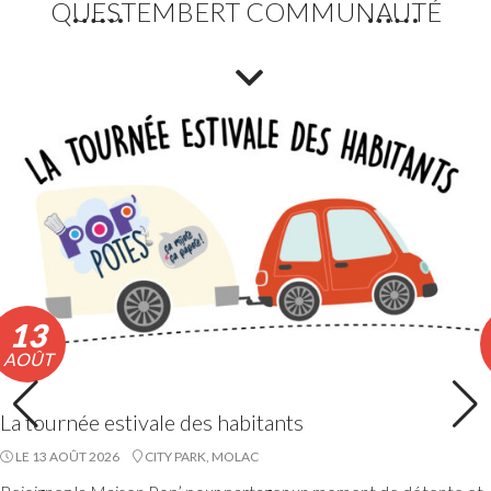
QUESTEMBERT COMMUNAUTÉ
Fortes chaleurs : Adaptation des horaires des
déchèteries
En raison de l’épisode de fortes chaleurs, les horaires
exceptionnels d’ouverture des déchèteries seront
appliqués du lundi 10 au vendredi 14 août 2026 inclus.
Lire la suite
13
AOÛT
La tournée estivale des habitants
LE 13 AOÛT 2026
CITY PARK, MOLAC