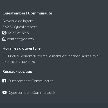
Questembert Communauté
RéColTE : Appel à projets citoyen pour les
transitions et l’environnement
8 avenue de la gare
56230 Questembert
Questembert Communauté lance un 3e appel à projets
02 97 26 59 51
auquel peuvent candidater les associations du territoire.
contact@qc.bzh
Lire la suite
Horaires d'ouverture
Du lundi au vendredi (fermé le mardi et vendredi après-midi)
9h-12h30 / 14h-17h
Réseaux sociaux
Questembert Communauté
Questembert Communauté