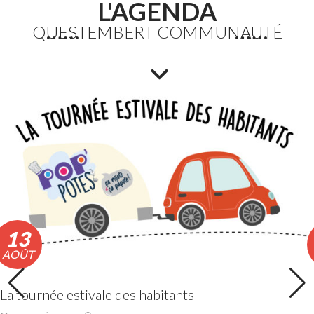
L'AGENDA
QUESTEMBERT COMMUNAUTÉ
Etang du Moulin Neuf : baignade interdite
La baignade est interdite ainsi que certaines activités
nautiques. La consommation de poissons pêchés est
également déconseillée.
Lire la suite
13
AOÛT
La tournée estivale des habitants