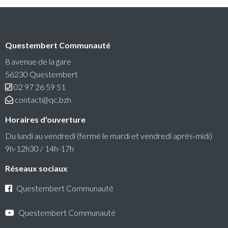
Conseil communautaire
Questembert Communauté
La prochaine séance du Conseil Communautaire se
tiendra le lundi 6 juillet 2026 à 18h30 au siège de
8 avenue de la gare
Questembert Communauté
56230 Questembert
02 97 26 59 51
Lire la suite
contact@qc.bzh
Horaires d'ouverture
Du lundi au vendredi (fermé le mardi et vendredi après-midi)
9h-12h30 / 14h-17h
Réseaux sociaux
Questembert Communauté
Questembert Communauté