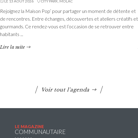
LE 13 AOÛT 2026
CITY PARK, MOLAC
Accueils de loisirs : Ouverture des
Rejoignez la Maison Pop’ pour partager un moment de détente et
réservations des mercredis de septembre à
de rencontres. Entre échanges, découvertes et ateliers créatifs et
décembre 2026
gourmands. Ce rendez-vous est l’occasion de se retrouver entre
habitants ...
Les réservations des mercredis aux accueils de loisirs de
La Maison Pop’, pour la période de septembre à
Lire la suite
décembre 2026, sont ouvertes à partir du 20 juillet 2026
Lire la suite
Voir tout l'agenda
LE MAGAZINE
COMMUNAUTAIRE