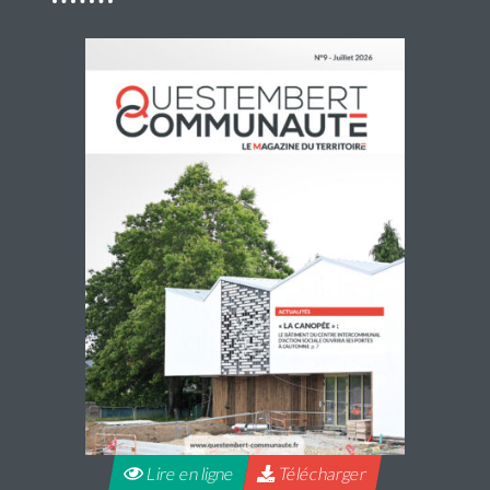
Navette estivale : une escapade à Damgan ou
à Rochefort-en-Terre pour 2€ l’A/R
Questembert Communauté propose une navette du jeudi
2 juillet au jeudi 27 août 2026 afin de compléter l’offre de
transport en commun pour profiter de sorties et loisirs
pendant la […]
Lire la suite
Lire en ligne
Télécharger