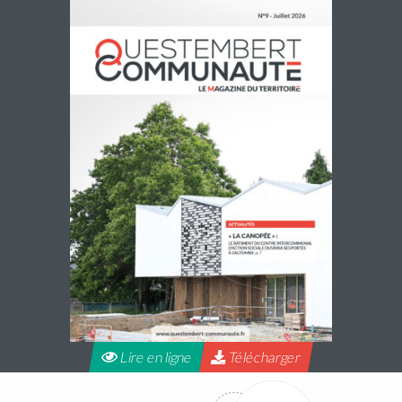
Navette estivale : une escapade à Damgan ou
à Rochefort-en-Terre pour 2€ l’A/R
Questembert Communauté propose une navette du jeudi
2 juillet au jeudi 27 août 2026 afin de compléter l’offre de
transport en commun pour profiter de sorties et loisirs
pendant la […]
Lire la suite
Lire en ligne
Télécharger