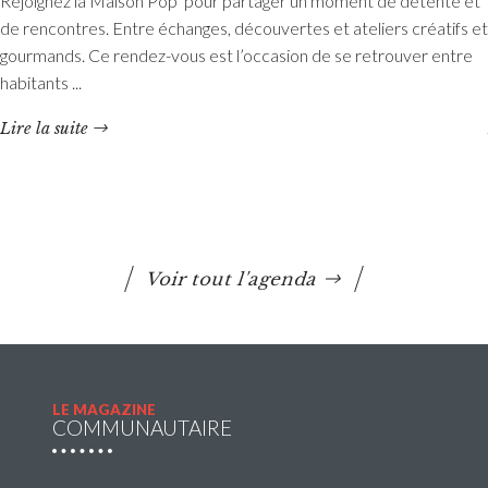
Rejoignez la Maison Pop’ pour partager un moment de détente et
réservations des mercredis de septembre à
de rencontres. Entre échanges, découvertes et ateliers créatifs et
décembre 2026
gourmands. Ce rendez-vous est l’occasion de se retrouver entre
habitants ...
Les réservations des mercredis aux accueils de loisirs de
La Maison Pop’, pour la période de septembre à
Lire la suite
décembre 2026, sont ouvertes à partir du 20 juillet 2026
Lire la suite
Voir tout l'agenda
LE MAGAZINE
COMMUNAUTAIRE