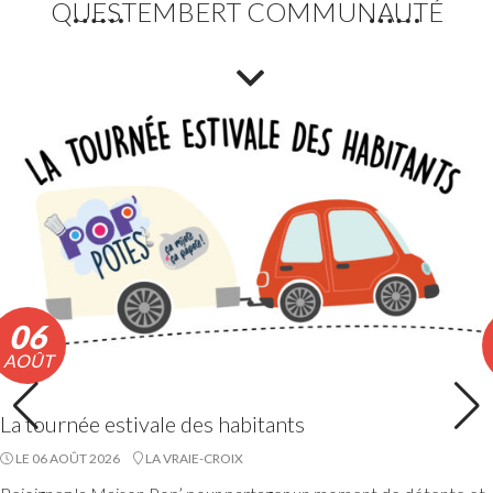
QUESTEMBERT COMMUNAUTÉ
Etang du Moulin Neuf : baignade interdite
La baignade est interdite ainsi que certaines activités
nautiques. La consommation de poissons pêchés est
également déconseillée.
Lire la suite
06
AOÛT
La tournée estivale des habitants
LE 06 AOÛT 2026
LA VRAIE-CROIX
Accueils de loisirs : Ouverture des