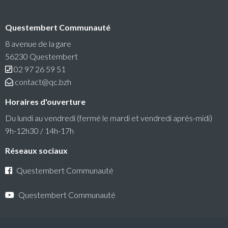
Conseil communautaire
Questembert Communauté
La prochaine séance du Conseil Communautaire se
tiendra le lundi 6 juillet 2026 à 18h30 au siège de
8 avenue de la gare
Questembert Communauté
56230 Questembert
02 97 26 59 51
Lire la suite
contact@qc.bzh
Horaires d'ouverture
Du lundi au vendredi (fermé le mardi et vendredi après-midi)
9h-12h30 / 14h-17h
Réseaux sociaux
Questembert Communauté
Questembert Communauté