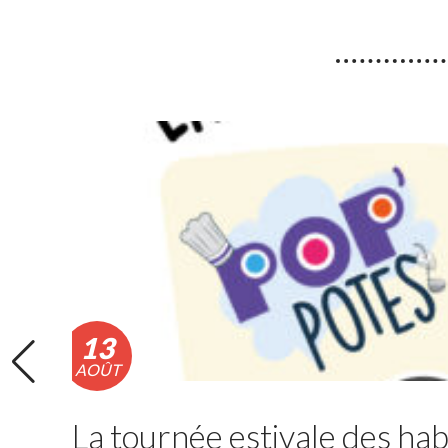
Fortes chaleurs : Adaptation
des horaires des déchèteries
En raison de l’épisode de fortes chaleurs, les
horaires exceptionnels d’ouverture des
déchèteries seront appliqués du lundi 10 au
vendredi 14 août 2026 inclus.
Lire la suite
13
AOÛT
La tournée estivale des hab