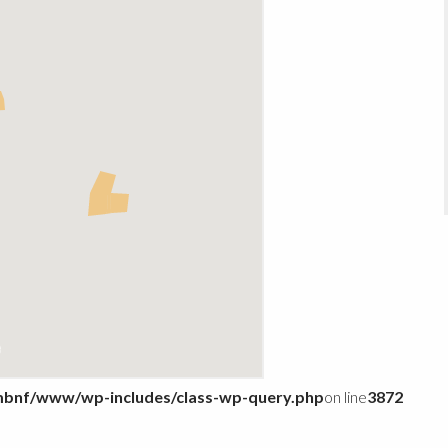
bnf/www/wp-includes/class-wp-query.php
on line
3872