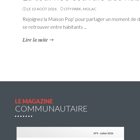
LE 13 AOÛT 2026
CITY PARK, MOLAC
Rejoignez la Maison Pop’ pour partager un moment de dé
se retrouver entre habitants ...
Navette estivale : une
Lire la suite
escapade à Damgan ou à
Rochefort-en-Terre pour 2€
l’A/R
Questembert Communauté propose une navette
du jeudi 2 juillet au jeudi 27 août 2026 afin de
compléter l’offre de transport en commun pour
profiter de sorties et loisirs pendant la […]
LE MAGAZINE
COMMUNAUTAIRE
Lire la suite