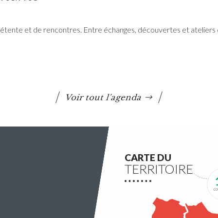
tente et de rencontres. Entre échanges, découvertes et ateliers 
RéColTE : Appel à projets
citoyen pour les transitions
et l’environnement
Voir tout l'agenda
Questembert Communauté lance un 3e appel à
projets auquel peuvent candidater les
associations du territoire.
Lire la suite
CARTE DU
TERRITOIRE