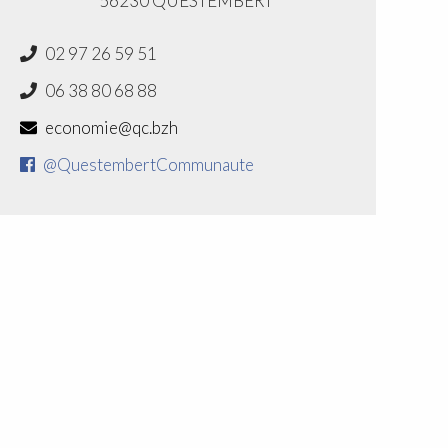
56230 QUESTEMBERT
02 97 26 59 51
06 38 80 68 88
economie@qc.bzh
@QuestembertCommunaute