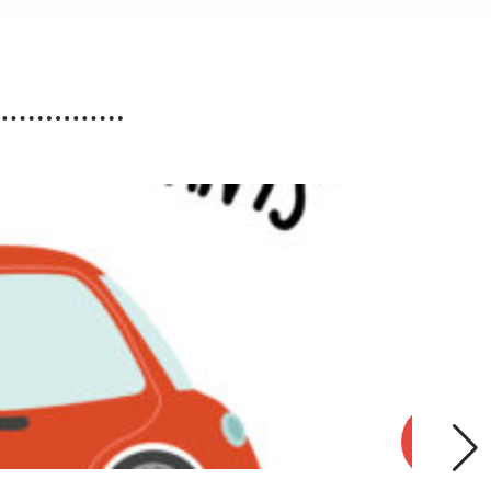
Accueils de loisirs :
Ouverture des réservations
des mercredis de septembre
à décembre 2026
Les réservations des mercredis aux accueils de
loisirs de La Maison Pop’, pour la période de
septembre à décembre 2026, sont ouvertes à
partir du 20 juillet 2026
Lire la suite
18
AOÛT