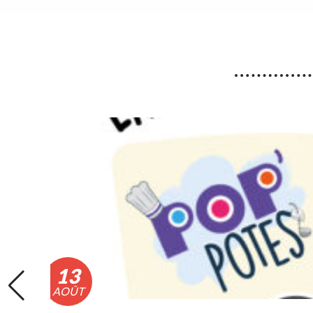
Fortes chaleurs : Adaptation
des horaires des déchèteries
En raison de l’épisode de fortes chaleurs, les
horaires exceptionnels d’ouverture des
déchèteries seront appliqués du lundi 10 au
vendredi 14 août 2026 inclus.
Lire la suite
13
AOÛT