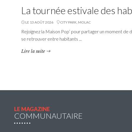
La tournée estivale des hab
LE 13 AOÛT 2026
CITY PARK, MOLAC
Rejoignez la Maison Pop’ pour partager un moment de dé
se retrouver entre habitants ...
Navette estivale : une
Lire la suite
escapade à Damgan ou à
Rochefort-en-Terre pour 2€
l’A/R
Questembert Communauté propose une navette
du jeudi 2 juillet au jeudi 27 août 2026 afin de
compléter l’offre de transport en commun pour
profiter de sorties et loisirs pendant la […]
LE MAGAZINE
COMMUNAUTAIRE
Lire la suite