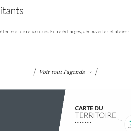
itants
tente et de rencontres. Entre échanges, découvertes et ateliers 
RéColTE : Appel à projets
citoyen pour les transitions
et l’environnement
Voir tout l'agenda
Questembert Communauté lance un 3e appel à
projets auquel peuvent candidater les
associations du territoire.
Lire la suite
CARTE DU
TERRITOIRE