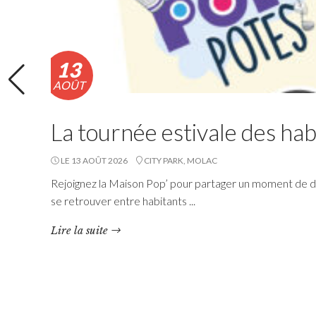
13
AOÛT
La tournée estivale des hab
LE 13 AOÛT 2026
CITY PARK, MOLAC
Rejoignez la Maison Pop’ pour partager un moment de dé
se retrouver entre habitants ...
Navette estivale : une
Lire la suite
escapade à Damgan ou à
Rochefort-en-Terre pour 2€
l’A/R
Questembert Communauté propose une navette