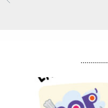
Fortes chaleurs : Adaptation
des horaires des déchèteries
En raison de l’épisode de fortes chaleurs, les
horaires exceptionnels d’ouverture des
déchèteries seront appliqués du lundi 10 au
vendredi 14 août 2026 inclus.
Lire la suite