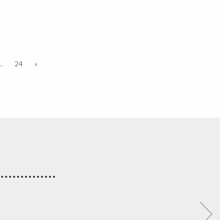
…
24
»