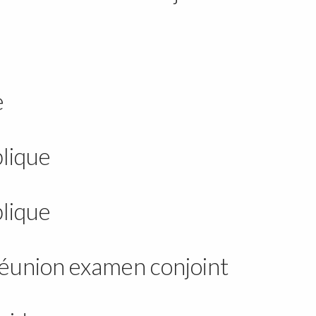
e
lique
lique
union examen conjoint