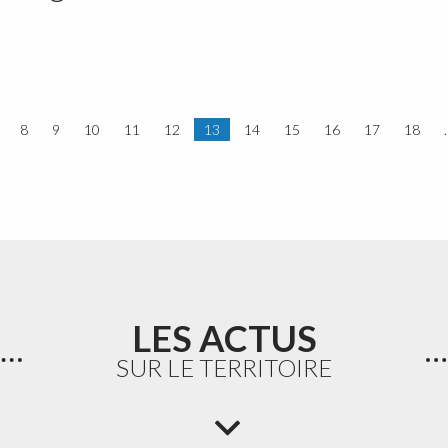
8
9
10
11
12
13
14
15
16
17
18
LES ACTUS
SUR LE TERRITOIRE