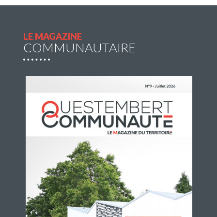
du jeudi 2 juillet au jeudi 27 août 2026 afin de
compléter l’offre de transport en commun pour
profiter de sorties et loisirs pendant la […]
LE MAGAZINE
COMMUNAUTAIRE
Lire la suite