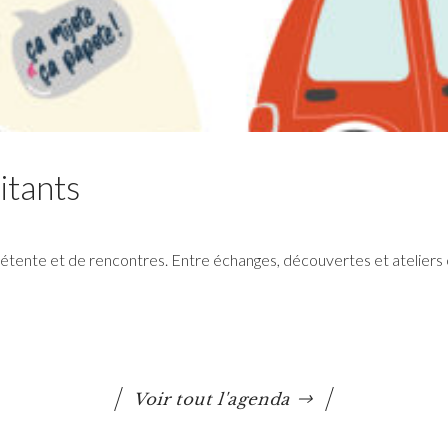
itants
tente et de rencontres. Entre échanges, découvertes et ateliers 
RéColTE : Appel à projets
citoyen pour les transitions
et l’environnement
Voir tout l'agenda
Questembert Communauté lance un 3e appel à
projets auquel peuvent candidater les