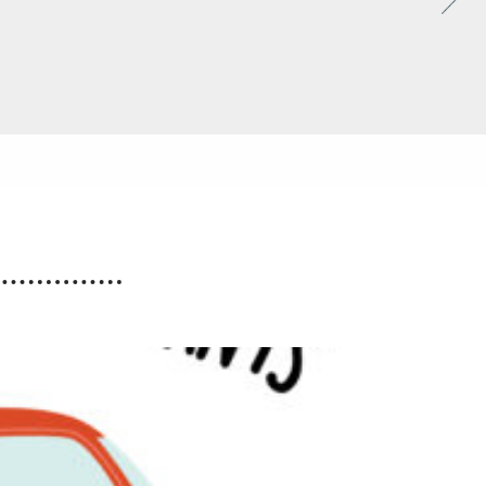
Accueils de loisirs :
Ouverture des réservations
des mercredis de septembre
à décembre 2026
Les réservations des mercredis aux accueils de
loisirs de La Maison Pop’, pour la période de
septembre à décembre 2026, sont ouvertes à
partir du 20 juillet 2026