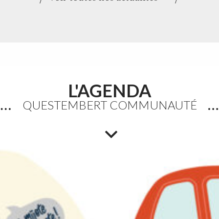
L'AGENDA
Accueils de loisirs :
QUESTEMBERT COMMUNAUTÉ
Ouverture des réservations
des mercredis de septembre
à décembre 2026
Les réservations des mercredis aux accueils de
loisirs de La Maison Pop’, pour la période de
septembre à décembre 2026, sont ouvertes à
partir du 20 juillet 2026