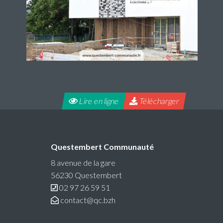
Lire en ligne
Télécharger
Questembert Communauté
8 avenue de la gare
56230 Questembert
02 97 26 59 51
contact@qc.bzh