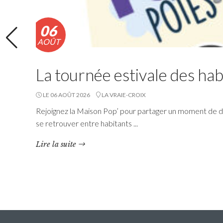
06
AOÛT
La tournée estivale des hab
LE 06 AOÛT 2026
LA VRAIE-CROIX
Rejoignez la Maison Pop’ pour partager un moment de dé
se retrouver entre habitants ...
RéColTE : Appel à projets
Lire la suite
citoyen pour les transitions
et l’environnement
Questembert Communauté lance un 3e appel à
projets auquel peuvent candidater les
associations du territoire.