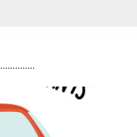
Navette estivale : une
escapade à Damgan ou à
Rochefort-en-Terre pour 2€
l’A/R
Questembert Communauté propose une navette
du jeudi 2 juillet au jeudi 27 août 2026 afin de
compléter l’offre de transport en commun pour
profiter de sorties et loisirs pendant la […]