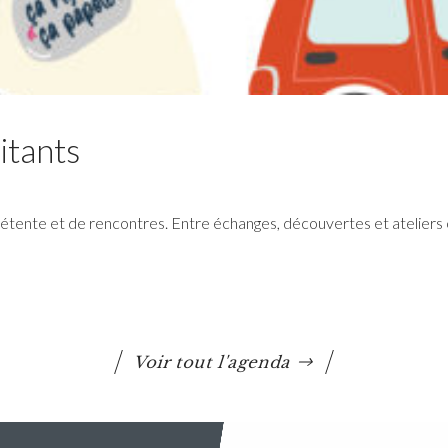
Lire la suite
itants
tente et de rencontres. Entre échanges, découvertes et ateliers 
Conseil communautaire
La prochaine séance du Conseil Communautaire
se tiendra le lundi 6 juillet 2026 à 18h30 au siège
de Questembert Communauté
Voir tout l'agenda
Lire la suite