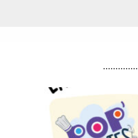
Etang du Moulin Neuf :
baignade interdite
La baignade est interdite ainsi que certaines
activités nautiques. La consommation de poissons
pêchés est également déconseillée.
Lire la suite