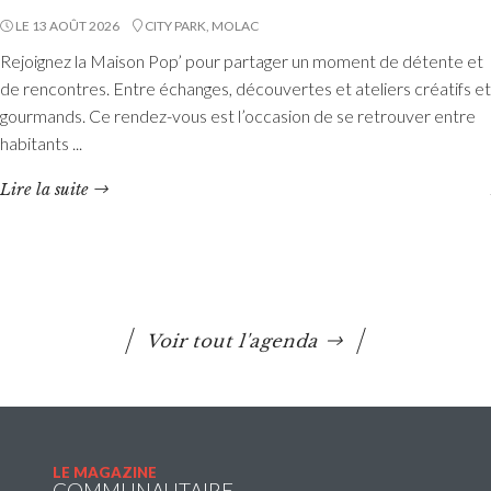
LE 13 AOÛT 2026
CITY PARK, MOLAC
Rejoignez la Maison Pop’ pour partager un moment de détente et
Etang du Moulin Neuf : baignade interdite
de rencontres. Entre échanges, découvertes et ateliers créatifs et
La baignade est interdite ainsi que certaines activités
gourmands. Ce rendez-vous est l’occasion de se retrouver entre
nautiques. La consommation de poissons pêchés est
habitants ...
également déconseillée.
Lire la suite
Lire la suite
Voir tout l'agenda
LE MAGAZINE
COMMUNAUTAIRE