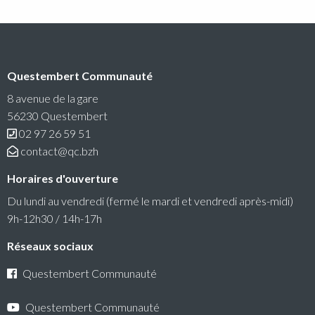
Questembert Communauté
RéColTE : Appel à projets citoyen pour les
transitions et l’environnement
8 avenue de la gare
56230 Questembert
Questembert Communauté lance un 3e appel à projets
02 97 26 59 51
auquel peuvent candidater les associations du territoire.
contact@qc.bzh
Lire la suite
Horaires d'ouverture
Du lundi au vendredi (fermé le mardi et vendredi après-midi)
9h-12h30 / 14h-17h
Réseaux sociaux
Questembert Communauté
Questembert Communauté