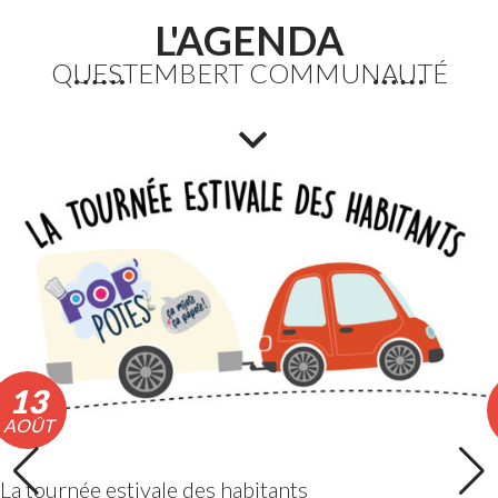
L'AGENDA
QUESTEMBERT COMMUNAUTÉ
Fortes chaleurs : Adaptation des horaires des
déchèteries
En raison de l’épisode de fortes chaleurs, les horaires
exceptionnels d’ouverture des déchèteries seront
appliqués du lundi 10 au vendredi 14 août 2026 inclus.
Lire la suite
13
AOÛT
La tournée estivale des habitants