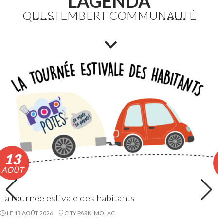
L'AGENDA
QUESTEMBERT COMMUNAUTÉ
Fortes chaleurs : Adaptation des horaires des
déchèteries
En raison de l’épisode de fortes chaleurs, les horaires
exceptionnels d’ouverture des déchèteries seront
appliqués du lundi 10 au vendredi 14 août 2026 inclus.
Lire la suite
13
AOÛT
La tournée estivale des habitants
LE 13 AOÛT 2026
CITY PARK, MOLAC