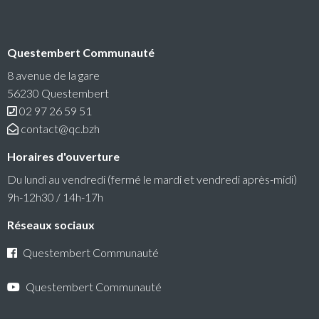
Questembert Communauté
RéColTE : Appel à projets citoyen pour les
transitions et l’environnement
8 avenue de la gare
56230 Questembert
Questembert Communauté lance un 3e appel à projets
02 97 26 59 51
auquel peuvent candidater les associations du territoire.
contact@qc.bzh
Lire la suite
Horaires d'ouverture
Du lundi au vendredi (fermé le mardi et vendredi après-midi)
9h-12h30 / 14h-17h
Réseaux sociaux
Questembert Communauté
Questembert Communauté