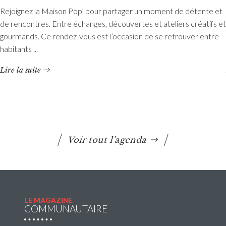
Rejoignez la Maison Pop’ pour partager un moment de détente et
Etang du Moulin Neuf : baignade interdite
de rencontres. Entre échanges, découvertes et ateliers créatifs et
La baignade est interdite ainsi que certaines activités
gourmands. Ce rendez-vous est l’occasion de se retrouver entre
nautiques. La consommation de poissons pêchés est
habitants ...
également déconseillée.
Lire la suite
Lire la suite
Voir tout l'agenda
LE MAGAZINE
COMMUNAUTAIRE