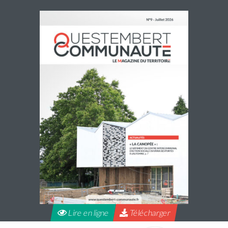
Accueils de loisirs : Ouverture des
réservations des mercredis de septembre à
décembre 2026
Les réservations des mercredis aux accueils de loisirs de
La Maison Pop’, pour la période de septembre à
décembre 2026, sont ouvertes à partir du 20 juillet 2026
Lire la suite
Lire en ligne
Télécharger