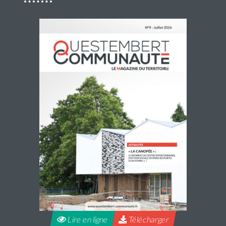
Accueils de loisirs : Ouverture des
réservations des mercredis de septembre à
décembre 2026
Les réservations des mercredis aux accueils de loisirs de
La Maison Pop’, pour la période de septembre à
décembre 2026, sont ouvertes à partir du 20 juillet 2026
Lire la suite
Lire en ligne
Télécharger