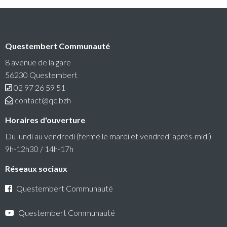
Questembert Communauté
RéColTE : Appel à projets citoyen pour les
transitions et l’environnement
8 avenue de la gare
56230 Questembert
Questembert Communauté lance un 3e appel à projets
02 97 26 59 51
auquel peuvent candidater les associations du territoire.
contact@qc.bzh
Lire la suite
Horaires d'ouverture
Du lundi au vendredi (fermé le mardi et vendredi après-midi)
9h-12h30 / 14h-17h
Réseaux sociaux
Questembert Communauté
Questembert Communauté