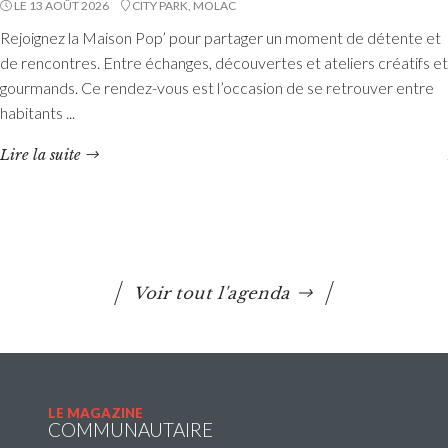
LE 13 AOÛT 2026
CITY PARK, MOLAC
Rejoignez la Maison Pop’ pour partager un moment de détente et
Etang du Moulin Neuf : baignade interdite
de rencontres. Entre échanges, découvertes et ateliers créatifs et
La baignade est interdite ainsi que certaines activités
gourmands. Ce rendez-vous est l’occasion de se retrouver entre
nautiques. La consommation de poissons pêchés est
habitants ...
également déconseillée.
Lire la suite
Lire la suite
Voir tout l'agenda
LE MAGAZINE
COMMUNAUTAIRE