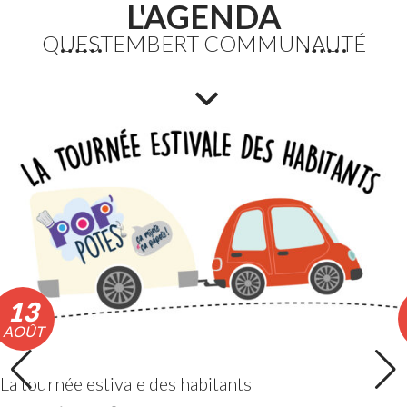
L'AGENDA
QUESTEMBERT COMMUNAUTÉ
Fortes chaleurs : Adaptation des horaires des
déchèteries
En raison de l’épisode de fortes chaleurs, les horaires
exceptionnels d’ouverture des déchèteries seront
appliqués du lundi 10 au vendredi 14 août 2026 inclus.
Lire la suite
13
AOÛT
La tournée estivale des habitants