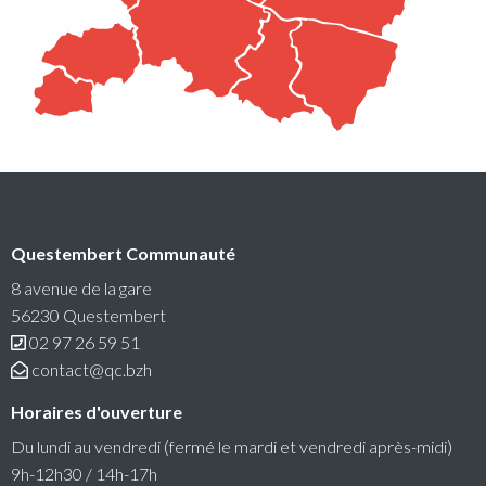
Conseil communautaire
Questembert Communauté
La prochaine séance du Conseil Communautaire se
tiendra le lundi 6 juillet 2026 à 18h30 au siège de
8 avenue de la gare
Questembert Communauté
56230 Questembert
02 97 26 59 51
Lire la suite
contact@qc.bzh
Horaires d'ouverture
Du lundi au vendredi (fermé le mardi et vendredi après-midi)
9h-12h30 / 14h-17h