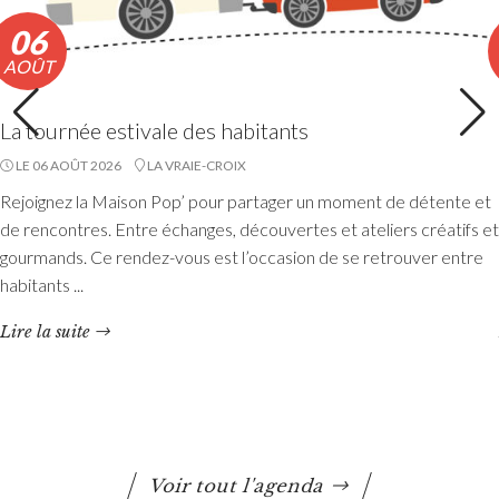
06
AOÛT
La tournée estivale des habitants
LE 06 AOÛT 2026
LA VRAIE-CROIX
Accueils de loisirs : Ouverture des
Rejoignez la Maison Pop’ pour partager un moment de détente et
réservations des mercredis de septembre à
de rencontres. Entre échanges, découvertes et ateliers créatifs et
décembre 2026
gourmands. Ce rendez-vous est l’occasion de se retrouver entre
habitants ...
Les réservations des mercredis aux accueils de loisirs de
La Maison Pop’, pour la période de septembre à
Lire la suite
décembre 2026, sont ouvertes à partir du 20 juillet 2026
Lire la suite
Voir tout l'agenda