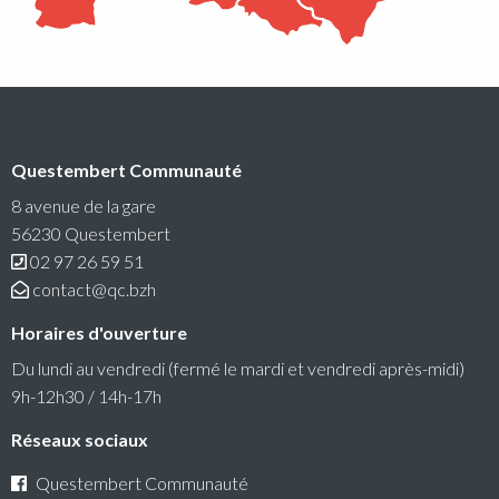
Questembert Communauté
RéColTE : Appel à projets citoyen pour les
transitions et l’environnement
8 avenue de la gare
56230 Questembert
Questembert Communauté lance un 3e appel à projets
02 97 26 59 51
auquel peuvent candidater les associations du territoire.
contact@qc.bzh
Lire la suite
Horaires d'ouverture
Du lundi au vendredi (fermé le mardi et vendredi après-midi)
9h-12h30 / 14h-17h
Réseaux sociaux
Questembert Communauté