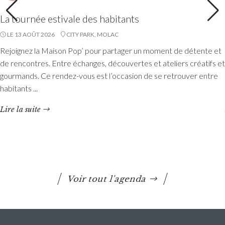
La tournée estivale des habitants
LE 13 AOÛT 2026
CITY PARK, MOLAC
Rejoignez la Maison Pop’ pour partager un moment de détente et
Etang du Moulin Neuf : baignade interdite
de rencontres. Entre échanges, découvertes et ateliers créatifs et
La baignade est interdite ainsi que certaines activités
gourmands. Ce rendez-vous est l’occasion de se retrouver entre
nautiques. La consommation de poissons pêchés est
habitants ...
également déconseillée.
Lire la suite
Lire la suite
Voir tout l'agenda