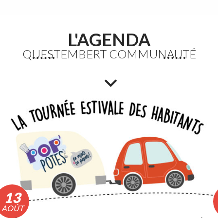
L'AGENDA
QUESTEMBERT COMMUNAUTÉ
Fortes chaleurs : Adaptation des horaires des
déchèteries
En raison de l’épisode de fortes chaleurs, les horaires
exceptionnels d’ouverture des déchèteries seront
appliqués du lundi 10 au vendredi 14 août 2026 inclus.
Lire la suite
13
AOÛT