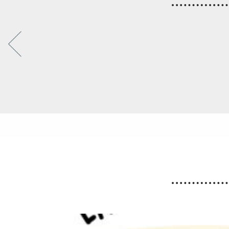
Fortes chaleurs : Adaptation
des horaires des déchèteries
En raison de l’épisode de fortes chaleurs, les
horaires exceptionnels d’ouverture des
déchèteries seront appliqués du lundi 10 au