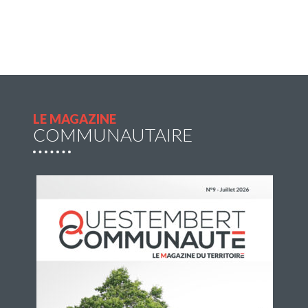
Rochefort-en-Terre pour 2€
l’A/R
Questembert Communauté propose une navette
du jeudi 2 juillet au jeudi 27 août 2026 afin de
compléter l’offre de transport en commun pour
profiter de sorties et loisirs pendant la […]
LE MAGAZINE
COMMUNAUTAIRE
Lire la suite