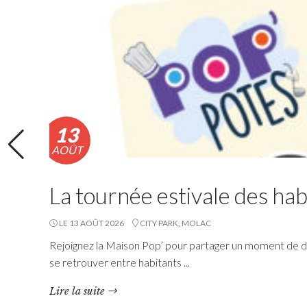
vendredi 14 août 2026 inclus.
Lire la suite
13
AOÛT
La tournée estivale des hab
LE 13 AOÛT 2026
CITY PARK, MOLAC
Rejoignez la Maison Pop’ pour partager un moment de dé
se retrouver entre habitants ...
Navette estivale : une
Lire la suite
escapade à Damgan ou à