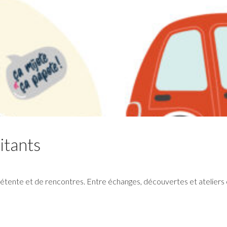
Lire la suite
itants
tente et de rencontres. Entre échanges, découvertes et ateliers 
RéColTE : Appel à projets
citoyen pour les transitions