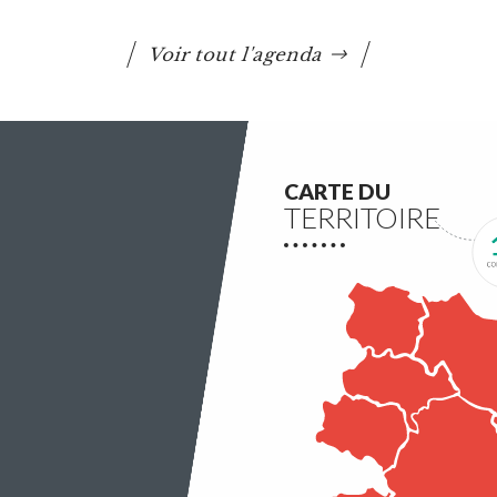
et l’environnement
Voir tout l'agenda
Questembert Communauté lance un 3e appel à
projets auquel peuvent candidater les
associations du territoire.
Lire la suite
CARTE DU
TERRITOIRE