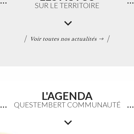
SUR LE TERRITOIRE
Voir toutes nos actualités
L'AGENDA
Etang du Moulin Neuf :
QUESTEMBERT COMMUNAUTÉ
baignade interdite
La baignade est interdite ainsi que certaines
activités nautiques. La consommation de poissons
pêchés est également déconseillée.